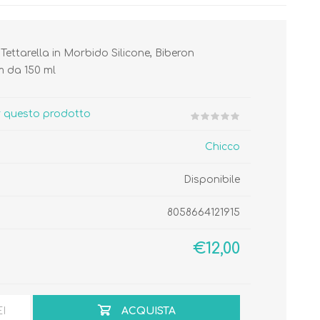
Tettarella in Morbido Silicone, Biberon
m da 150 ml
Cura del Corpo
Igiene del Bambino
er questo prodotto
Accessori
Cambio del Pannolino
Chicco
Igiene Orale
Disponibile
8058664121915
SCARPINE
€12,00
EI
ACQUISTA