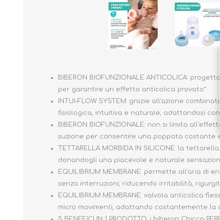
BIBERON BIOFUNZIONALE ANTICOLICA: progettato 
per garantire un effetto anticolica provato*
INTUI-FLOW SYSTEM: grazie all'azione combinata 
fisiologica, intuitiva e naturale, adattandosi c
BIBERON BIOFUNZIONALE: non si limita all'effetto
suzione per consentire una poppata costante e 
TETTARELLA MORBIDA IN SILICONE: la tettarella 
donandogli una piacevole e naturale sensazion
EQUILIBRIUM MEMBRANE: permette all'aria di entr
senza interruzioni, riducendo irritabilità, rigur
EQUILIBRIUM MEMBRANE: valvola anticolica flessib
micro movimenti, adattando costantemente la qu
5 BENEFICI IN 1 PRODOTTO: i biberon Chicco PERFEC