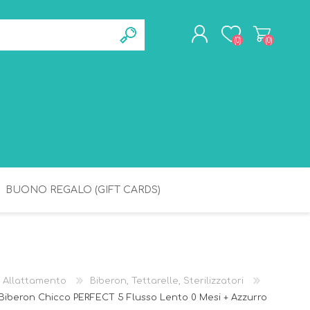
(0)
(0)
REGISTRATI
ACCESSO
BUONO REGALO (GIFT CARDS)
BAGNETTO
IGIENE
Allattamento
Biberon, Tettarelle, Sterilizzatori
Biberon Chicco PERFECT 5 Flusso Lento 0 Mesi + Azzurro