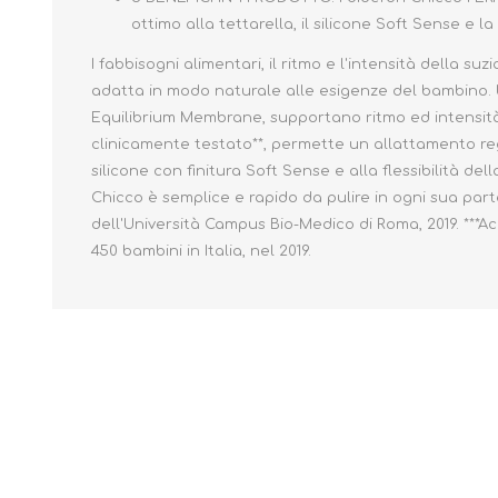
ottimo alla tettarella, il silicone Soft Sense e la
I fabbisogni alimentari, il ritmo e l'intensità della 
adatta in modo naturale alle esigenze del bambino. Un
Equilibrium Membrane, supportano ritmo ed intensità 
clinicamente testato**, permette un allattamento reg
silicone con finitura Soft Sense e alla flessibilità 
Chicco è semplice e rapido da pulire in ogni sua parte 
dell'Università Campus Bio-Medico di Roma, 2019. ***A
450 bambini in Italia, nel 2019.