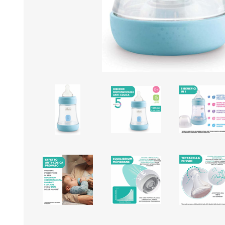
Borse e Zaini
Aerosol, Umidificatori,
Passeggini, Seggiolini,
Babymonitor
Lettini
Sicurezza in Casa e
Accessori
Fuori