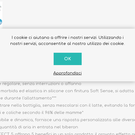
I cookie ci aiutano a offrire i nostri servizi. Utilizzando i
nostri servizi, acconsentite al nostro utilizzo dei cookie.
per assecondare i bisogni e il benessere di ogni bambino, segu
OK
della tettarella Physio e dell'Equilibrium Membrane, il sistema 
ontinuamente al ritmo di suzione di ogni bambino
Approfondisci
 anticolica, ma intuisce le esigenze di allattamento di ogni bamb
regolare, senza interruzioni o affanno
morbida ed elastica in silicone con finitura Soft Sense, si adat
e durante l'allattamento***
are nella bottiglia, senza mescolarsi con il latte, evitando la 
giti e coliche secondo il 96% delle mamme*
ile e dinamica, fornisce una risposta personalizzata alle diverse
antità di aria in entrata nel biberon
T 5 offrono 5 benefici in un solo prodotto: il provato effetto anti-