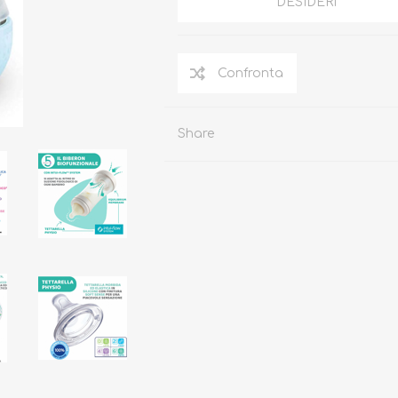
DESIDERI
Occhiali da sole
Costumi da Bagno
Share
Creme Solari
Antizanzare