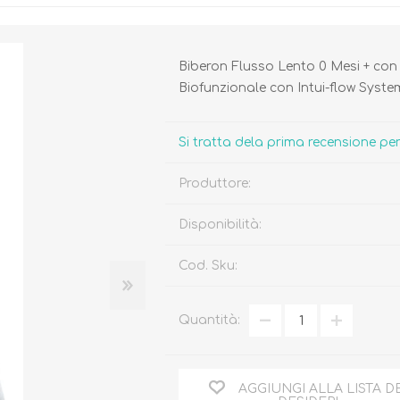
Biberon Flusso Lento 0 Mesi + con 
Biofunzionale con Intui-flow Syste
Biberon, Tettarelle,
Piatti, Posate, Bavaglini
Si tratta dela prima recensione p
Sterilizzatori
Tazze, Thermos,
Tiralatte,
Contenitori
Produttore:
Scaldabiberon
Seggioloni, Rialzi Sedia
Succhietti e Accessori
Disponibilità:
Accessori
Cod. Sku:
GIOCATTOLI
ARIA APERTA
Quantità:
AGGIUNGI ALLA LISTA D