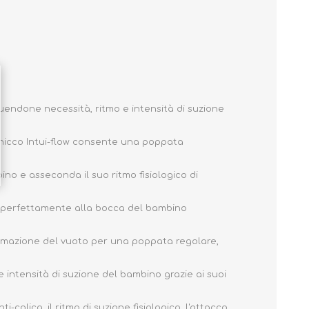
endone necessità, ritmo e intensità di suzione
Chicco Intui-flow consente una poppata
ino e asseconda il suo ritmo fisiologico di
ta perfettamente alla bocca del bambino
formazione del vuoto per una poppata regolare,
 intensità di suzione del bambino grazie ai suoi
colica, il ritmo di suzione fisiologico, l'attacco