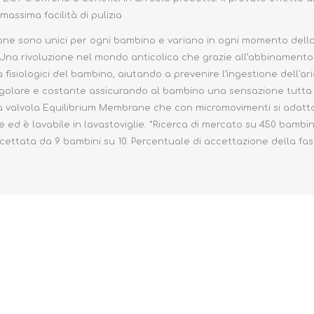
 massima facilità di pulizia
suzione sono unici per ogni bambino e variano in ogni momento dell
a rivoluzione nel mondo anticolica che grazie all’abbinamento tra
fisiologici del bambino, aiutando a prevenire l’ingestione dell'a
olare e costante assicurando al bambino una sensazione tutta nat
della valvola Equilibrium Membrane che con micromovimenti si adatt
ed è lavabile in lavastoviglie. *Ricerca di mercato su 450 bambini i
ccettata da 9 bambini su 10. Percentuale di accettazione della fas