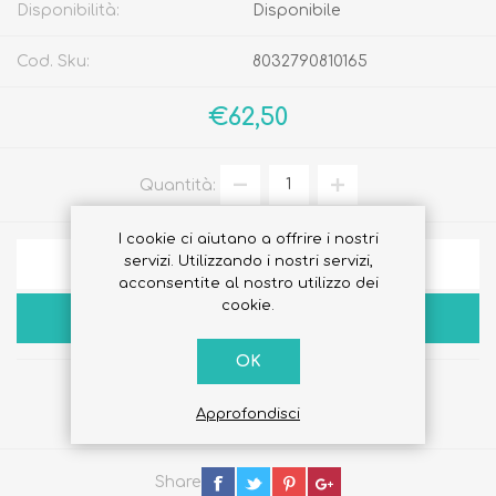
Disponibilità:
Disponibile
Cod. Sku:
8032790810165
€62,50
Quantità:
I cookie ci aiutano a offrire i nostri
servizi. Utilizzando i nostri servizi,
AGGIUNGI ALLA LISTA DEI DESIDERI
acconsentite al nostro utilizzo dei
cookie.
ACQUISTA
OK
Approfondisci
Share