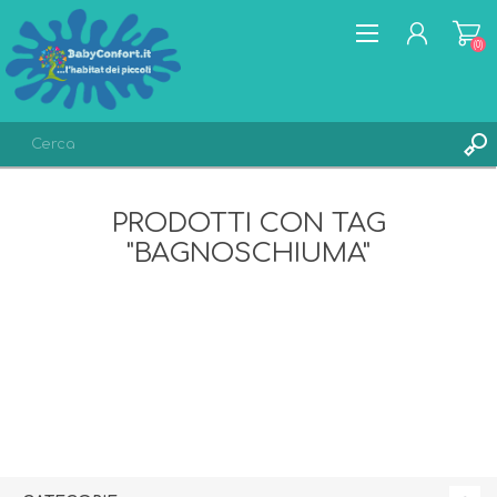
(0)
REGISTRATI
PRODOTTI CON TAG
ACCESSO
"BAGNOSCHIUMA"
LISTA DEI DESIDERI
(0)