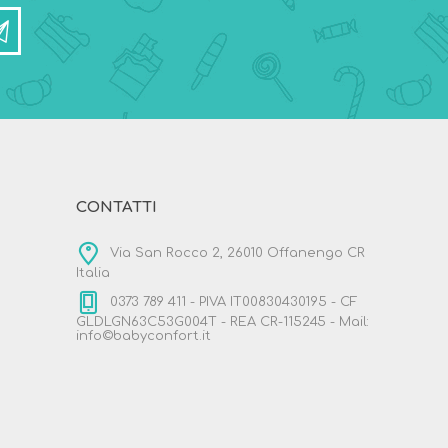
CONTATTI
Via San Rocco 2, 26010 Offanengo CR
Italia
0373 789 411 - PIVA IT00830430195 - CF
GLDLGN63C53G004T - REA CR-115245 - Mail:
info©babyconfort.it