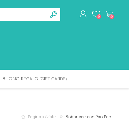
(0)
(0)
REGISTRATI
ACCESSO
BUONO REGALO (GIFT CARDS)
BAGNETTO
IGIENE
Pagina iniziale
Babbucce con Pon Pon