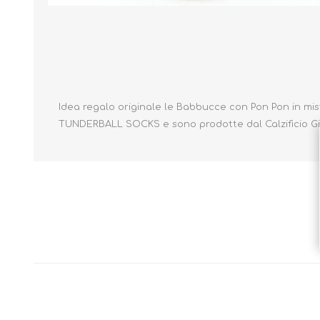
Borse e Zaini
Aerosol, Umidificatori,
Passeggini, Seggiolini,
Idea regalo originale le Babbucce con Pon Pon in mis
Babymonitor
Lettini
TUNDERBALL SOCKS e sono prodotte dal Calzificio GianFer
Sicurezza in Casa e
Accessori
Fuori