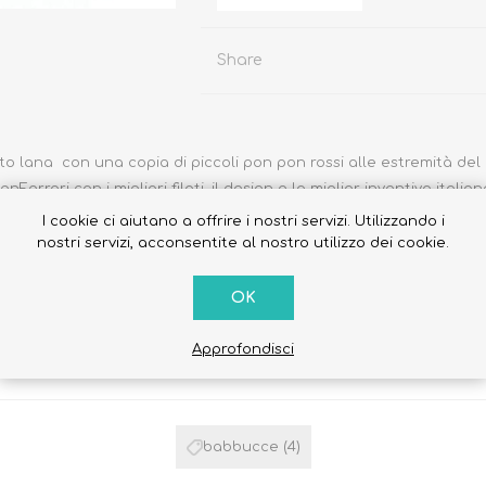
Share
Occhiali da sole
Costumi da Bagno
to lana con una copia di piccoli pon pon rossi alle estremità de
rari con i migliori filati, il design e la miglior inventiva italian
Creme Solari
I cookie ci aiutano a offrire i nostri servizi. Utilizzando i
Antizanzare
nostri servizi, acconsentite al nostro utilizzo dei cookie.
OK
Approfondisci
ETICHETTA DEL PRODOTTO
babbucce
(4)