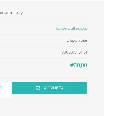
ade in Italy
Tunderball socks
Disponibile
Cura del Corpo
Igiene del Bambino
Accessori
Cambio del Pannolino
8300379131131
Igiene Orale
€10,00
SCARPINE
EI
ACQUISTA