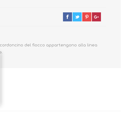
Primavera - Estate
Autunno - Inverno
l cordoncino del fiocco appartengono alla linea
e.