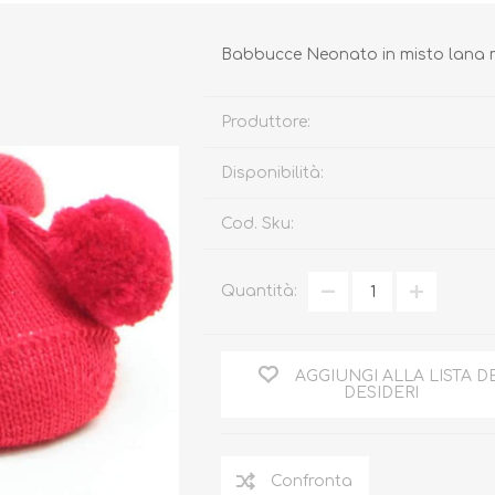
Babbucce Neonato in misto lana m
Produttore:
Disponibilità:
Biberon, Tettarelle,
Piatti, Posate, Bavaglini
Sterilizzatori
Tazze, Thermos,
Tiralatte,
Contenitori
Cod. Sku:
Scaldabiberon
Seggioloni, Rialzi Sedia
Succhietti e Accessori
Quantità:
Accessori
GIOCATTOLI
ARIA APERTA
AGGIUNGI ALLA LISTA D
DESIDERI