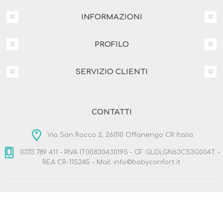
INFORMAZIONI
PROFILO
SERVIZIO CLIENTI
CONTATTI
Via San Rocco 2, 26010 Offanengo CR Italia
0373 789 411 - PIVA IT00830430195 - CF GLDLGN63C53G004T -
REA CR-115245 - Mail: info©babyconfort.it
Copyright © 2026 BabyConfort.it. Tutti i diritti riservati
Designed by
Nop-Templates.com