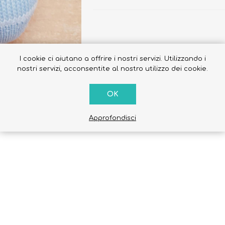
I cookie ci aiutano a offrire i nostri servizi. Utilizzando i
Occhiali da sole
nostri servizi, acconsentite al nostro utilizzo dei cookie.
Costumi da Bagno
Creme Solari
OK
Antizanzare
e azzurro con la scritta AMORE DI PAPA'
Approfondisci