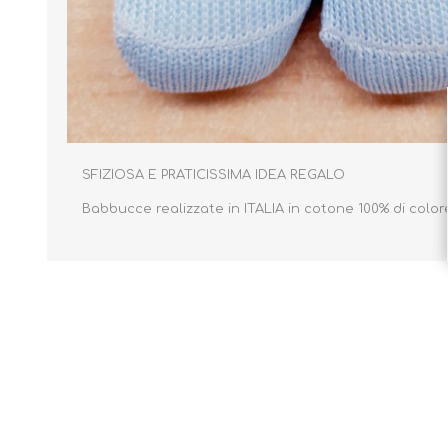
Borse e Zaini
Aerosol, Umidificatori,
Passeggini, Seggiolini,
Babymonitor
Lettini
SFIZIOSA E PRATICISSIMA IDEA REGALO
Sicurezza in Casa e
Accessori
Fuori
Babbucce realizzate in ITALIA in cotone 100% di color