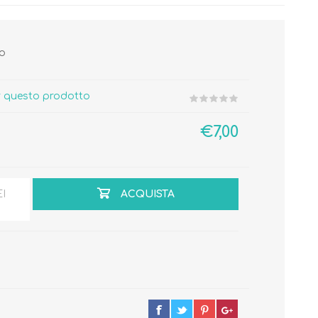
bo
er questo prodotto
Cura del Corpo
Igiene del Bambino
€7,00
Accessori
Cambio del Pannolino
Igiene Orale
EI
ACQUISTA
SCARPINE