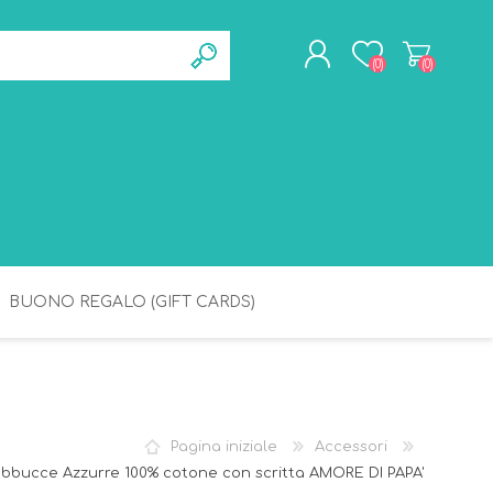
(0)
(0)
REGISTRATI
ACCESSO
BUONO REGALO (GIFT CARDS)
BAGNETTO
IGIENE
Pagina iniziale
Accessori
bbucce Azzurre 100% cotone con scritta AMORE DI PAPA'