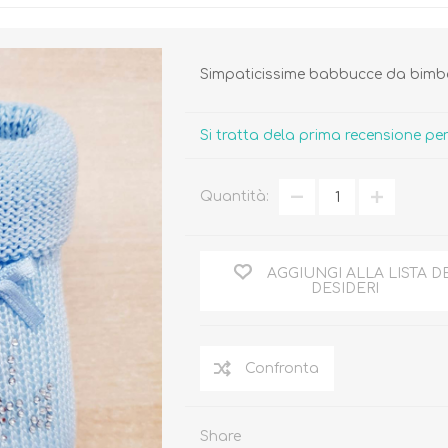
Simpaticissime babbucce da bim
Si tratta dela prima recensione p
Biberon, Tettarelle,
Piatti, Posate, Bavaglini
Sterilizzatori
Tazze, Thermos,
Quantità:
Tiralatte,
Contenitori
Scaldabiberon
Seggioloni, Rialzi Sedia
Succhietti e Accessori
Accessori
AGGIUNGI ALLA LISTA D
DESIDERI
GIOCATTOLI
ARIA APERTA
Share