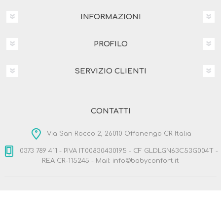
INFORMAZIONI
PROFILO
SERVIZIO CLIENTI
CONTATTI
Via San Rocco 2, 26010 Offanengo CR Italia
0373 789 411 - PIVA IT00830430195 - CF GLDLGN63C53G004T -
REA CR-115245 - Mail: info©babyconfort.it
Copyright © 2026 BabyConfort.it. Tutti i diritti riservati
Designed by
Nop-Templates.com