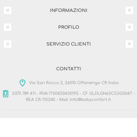
INFORMAZIONI
PROFILO
SERVIZIO CLIENTI
CONTATTI
Via San Rocco 2, 26010 Offanengo CR Italia
0373 789 411 - PIVA IT00830430195 - CF GLDLGN63C53G004T -
REA CR-115245 - Mail: info©babyconfort.it
Copyright © 2026 BabyConfort.it. Tutti i diritti riservati
Designed by
Nop-Templates.com