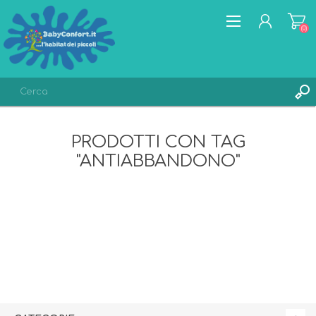
(0)
REGISTRATI
PRODOTTI CON TAG
ACCESSO
"ANTIABBANDONO"
LISTA DEI DESIDERI
(0)